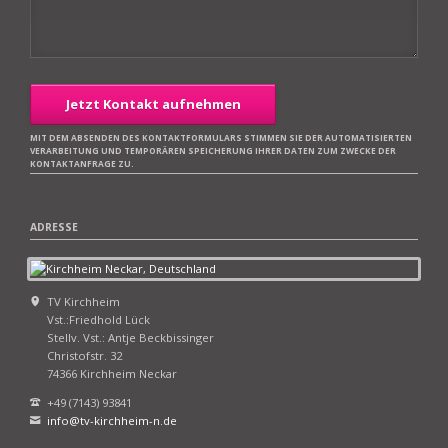
Jetzt Kontakt aufnehmen
MIT DEM ABSENDEN DES KONTAKTFORMULARS STIMMEN SIE DER AUTOMATISIERTEN
VERARBEITUNG UND TEMPORÄREN SPEICHERUNG IHRER DATEN ZUM ZWECKE DER
KONTAKTANFRAGE ZU.
ADRESSE
TV Kirchheim
Vst.:Friedhold Lück
Stellv. Vst.: Antje Beckbissinger
Christofstr. 32
74366 Kirchheim Neckar
+49 (7143) 93841
info@tv-kirchheim-n.de