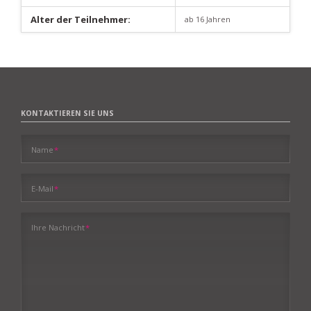
Alter der Teilnehmer:
ab 16 Jahren
KONTAKTIEREN SIE UNS
Pflichtfeld
Name
*
Pflichtfeld
E-Mail
*
Pflichtfeld
Ihre Nachricht
*