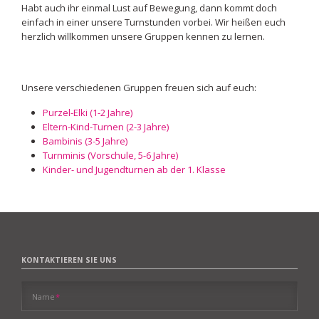
Habt auch ihr einmal Lust auf Bewegung, dann kommt doch
einfach in einer unsere Turnstunden vorbei. Wir heißen euch
herzlich willkommen unsere Gruppen kennen zu lernen.
Unsere verschiedenen Gruppen freuen sich auf euch:
Purzel-Elki (1-2 Jahre)
Eltern-Kind-Turnen (2-3 Jahre)
Bambinis (3-5 Jahre)
Turnminis (Vorschule, 5-6 Jahre)
Kinder- und Jugendturnen ab der 1. Klasse
KONTAKTIEREN SIE UNS
Pflichtfeld
Name
*