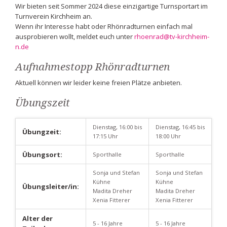
Wir bieten seit Sommer 2024 diese einzigartige Turnsportart im
Turnverein Kirchheim an.
Wenn ihr Interesse habt oder Rhönradturnen einfach mal
ausprobieren wollt, meldet euch unter
rhoenrad@tv-kirchheim-
n.de
Aufnahmestopp Rhönradturnen
Aktuell können wir leider keine freien Plätze anbieten.
Übungszeit
Dienstag, 16:00 bis
Dienstag, 16:45 bis
Übungzeit:
17:15 Uhr
18:00 Uhr
Übungsort:
Sporthalle
Sporthalle
Sonja und Stefan
Sonja und Stefan
Kühne
Kühne
Übungsleiter/in:
Madita Dreher
Madita Dreher
Xenia Fitterer
Xenia Fitterer
Alter der
5 - 16 Jahre
5 - 16 Jahre