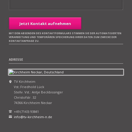
Jetzt Kontakt aufnehmen
MIT DEM ABSENDEN DES KONTAKTFORMULARS STIMMEN SIE DER AUTOMATISIERTEN
VERARBEITUNG UND TEMPORÄREN SPEICHERUNG IHRER DATEN ZUM ZWECKE DER
KONTAKTANFRAGE ZU.
ADRESSE
TV Kirchheim
Vst.:Friedhold Lück
Stellv. Vst.: Antje Beckbissinger
Christofstr. 32
74366 Kirchheim Neckar
+49 (7143) 93841
info@tv-kirchheim-n.de